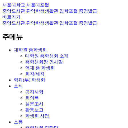
서울대학교
서울대포털
중앙도서관
관악학생생활관
입학포털
증명발급
바로가기
중앙도서관
관악학생생활관
입학포털
증명발급
주메뉴
대학원 총학생회
대학원 총학생회 소개
총학생회장 인사말
역대 총 학생회
회칙/세칙
학과(부) 학생회
소식
공지사항
회의록
설문조사
활동보고
학생회 사업
소통
총학생회 연락망