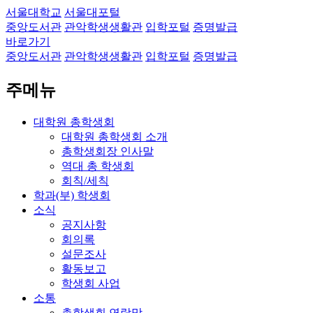
서울대학교
서울대포털
중앙도서관
관악학생생활관
입학포털
증명발급
바로가기
중앙도서관
관악학생생활관
입학포털
증명발급
주메뉴
대학원 총학생회
대학원 총학생회 소개
총학생회장 인사말
역대 총 학생회
회칙/세칙
학과(부) 학생회
소식
공지사항
회의록
설문조사
활동보고
학생회 사업
소통
총학생회 연락망